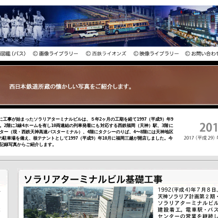
年に工事が始まったソラリアターミナルビルは、５年2ヶ月の工期を経て1997（平成9）年9
。2階に3線4ホームを有し10両連結の列車発着にも対応する西鉄福岡（天神）駅、3階に
ター（現・西鉄天神高速バスターミナル）、4階にタクシーのりば、4〜8階には天神地区
容の駐車場を備え、核テナントとして1997（平成9）年10月に福岡三越が開店しました。今
記録写真からご紹介します。