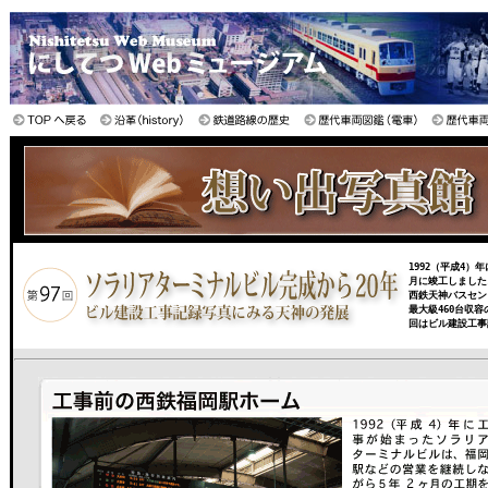
1992（平成4）
月に竣工しました
西鉄天神バスセン
最大級460台収
回はビル建設工事