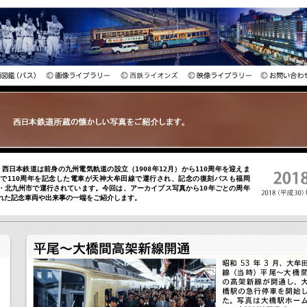
月、西日本鉄道は前身の九州電気軌道の設立（1908年12月）から110周年を迎えま
まで110周年を記念した電車が天神大牟田線で運行され、記念の復刻バスも福岡
・北九州市で運行されています。今回は、アーカイブス写真から10年ごとの周年
れた記念車両や出来事の一端をご紹介します。