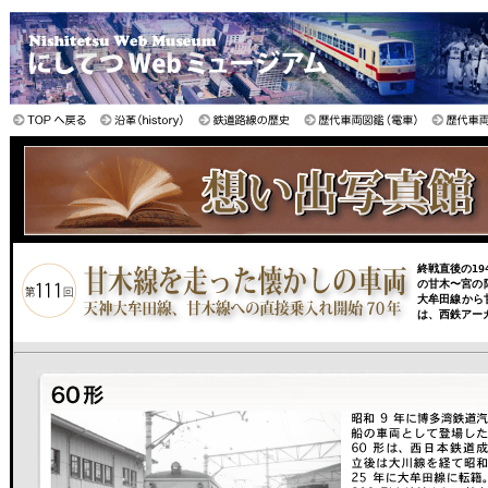
終戦直後の19
の甘木〜宮の陣
大牟田線から
は、西鉄アー