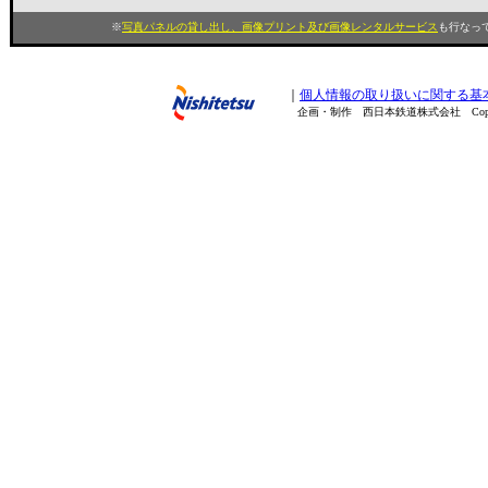
※
写真パネルの貸し出し、画像プリント及び画像レンタルサービス
も行なって
｜
個人情報の取り扱いに関する基
企画・制作 西日本鉄道株式会社 Copyright(C) 200