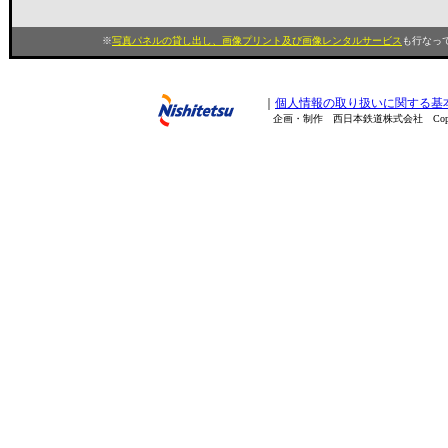
※
写真パネルの貸し出し、画像プリント及び画像レンタルサービス
も行なって
｜
個人情報の取り扱いに関する基
企画・制作 西日本鉄道株式会社 Copyright(C) 200