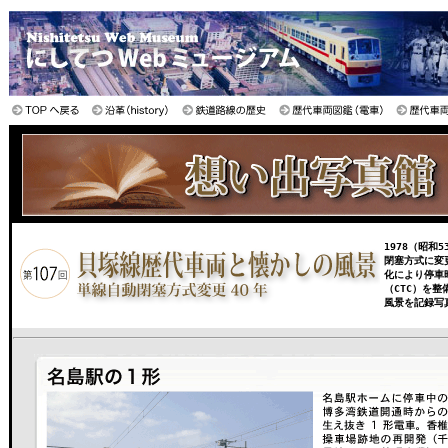
1978（昭
閉塞方式に変
化により停車
（CTC）を
風景を記録写