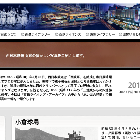
前の1943（昭和18）年2月20日、西日本鉄道は「西鉄軍」を結成し春日原球場
してプロ野球に参入しました。戦時下で選手確保も困難となり西鉄軍はわずか１
ますが、戦後の昭和25年に西鉄クリッパースとして再度プロ野球に参入し、翌26
イオンズとなります。伝説となった1958（昭和33）年の「三連敗からの四連勝
ら60年、今回は「西鉄ライオンズ・アーカイブ」の中から「思い出の球場」で掲
写真の一端をご紹介します。