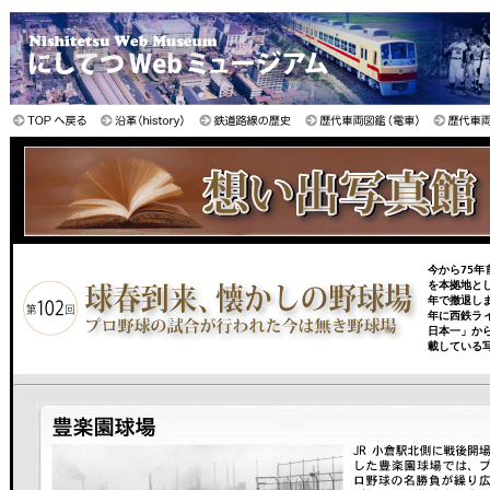
今から75年
を本拠地と
年で撤退し
年に西鉄ラ
日本一」か
載している