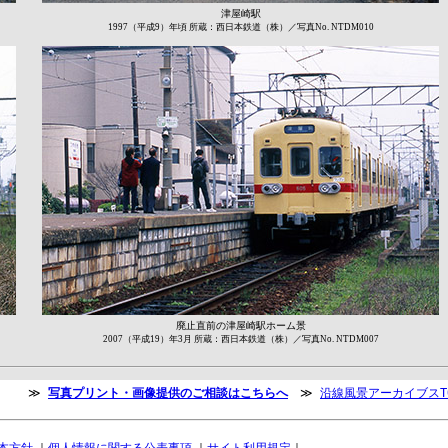
津屋崎駅
1997（平成9）年頃 所蔵：西日本鉄道（株）／写真No. NTDM010
廃止直前の津屋崎駅ホーム景
2007（平成19）年3月 所蔵：西日本鉄道（株）／写真No. NTDM007
≫
写真プリント・画像提供のご相談はこちらへ
≫
沿線風景アーカイブスT