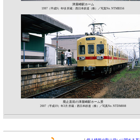
津屋崎駅ホーム
1997（平成9）年頃 所蔵：西日本鉄道（株）／写真No. NTMB356
廃止直前の津屋崎駅ホーム景
2007（平成19）年3月 所蔵：西日本鉄道（株）／写真No. NTDM008