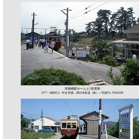
津屋崎駅ホームと1形電車
1977（昭和52）年頃 所蔵：西日本鉄道（株）／写真No. NMA006