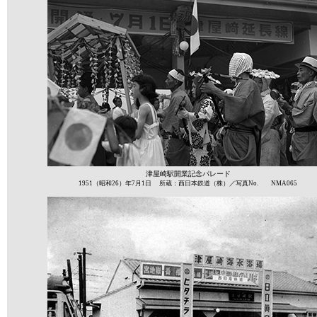
津屋崎駅開業記念パレード
1951（昭和26）年7月1日 所蔵：西日本鉄道（株）／写真No. NMA065