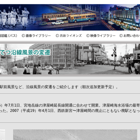
駅前風景など、沿線風景の変遷をご紹介します（順次追加更新予定）。
26）年7月1日、宮地岳線の津屋崎延長線開通に合わせて開業。津屋崎海水浴場の最
た。2007（平成19）年4月1日、西鉄新宮〜津屋崎間の廃止にともない廃駅とな