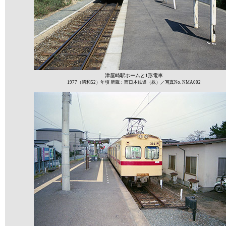
津屋崎駅ホームと1形電車
1977（昭和52）年頃 所蔵：西日本鉄道（株）／写真No. NMA002