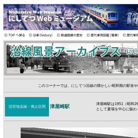
このコーナーでは、にしてつ沿線の懐かしい昭和期の駅舎や
津屋崎駅は1951（昭和
津屋崎駅
旧宮地岳線・廃止区間
として夏場を中心に賑わっ