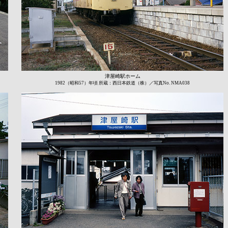
津屋崎駅ホーム
1982（昭和57）年頃 所蔵：西日本鉄道（株）／写真No. NMA038