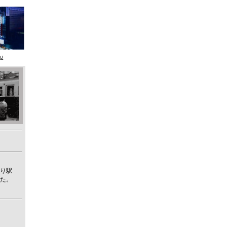
寄り駅
った。