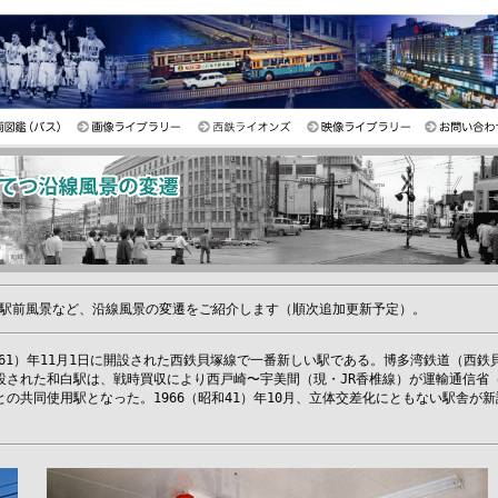
駅前風景など、沿線風景の変遷をご紹介します（順次追加更新予定）。
和61）年11月1日に開設された西鉄貝塚線で一番新しい駅である。博多湾鉄道（西鉄
設された和白駅は、戦時買収により西戸崎〜宇美間（現・JR香椎線）が運輸通信省
の共同使用駅となった。1966（昭和41）年10月、立体交差化にともない駅舎が