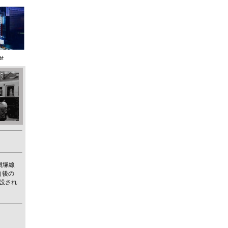
貝塚線
（後の
新設され