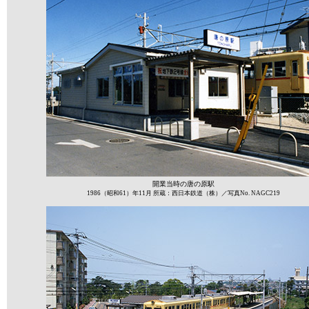
開業当時の唐の原駅
1986（昭和61）年11月 所蔵：西日本鉄道（株）／写真No. NAGC219