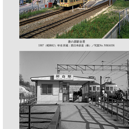
唐の原駅全景
1987（昭和62）年頃 所蔵：西日本鉄道（株）／写真No. NMA036