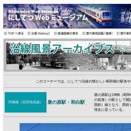
このコーナーでは、にしてつ沿線の懐かしい昭和期の駅舎や
唐の原駅は1986（昭
の前身）の駅として開
唐の原駅・和白駅
貝塚線（旧宮地岳線）
国鉄）線となり、西鉄と
現在に至っている。