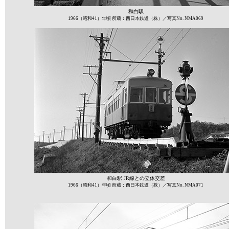
和白駅
1966（昭和41）年頃 所蔵：西日本鉄道（株）／写真No. NMA069
和白駅 JR線との立体交差
1966（昭和41）年頃 所蔵：西日本鉄道（株）／写真No. NMA071