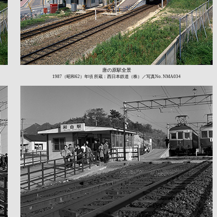
唐の原駅全景
1987（昭和62）年頃 所蔵：西日本鉄道（株）／写真No. NMA034