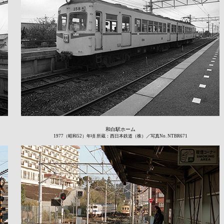
和白駅ホーム
1977（昭和52）年頃 所蔵：西日本鉄道（株）／写真No. NTBR671