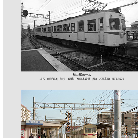
和白駅ホーム
1977（昭和52）年頃 所蔵：西日本鉄道（株）／写真No. NTBR670