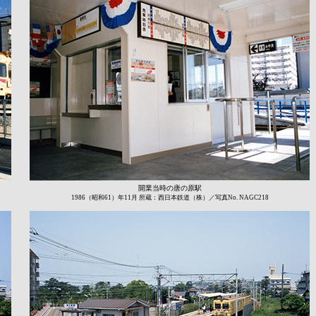
開業当時の唐の原駅
1986（昭和61）年11月 所蔵：西日本鉄道（株）／写真No. NAGC218