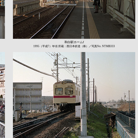
和白駅ホームf
1995（平成7）年頃 所蔵：西日本鉄道（株）／写真No. NTMB333