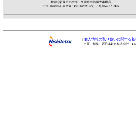
新栄町駅周辺の空撮・久留米井筒屋大牟田店
1970（昭和45）年 所蔵：西日本鉄道（株）／写真No.NAR006
｜
個人情報の取り扱いに関する基
企画・制作 西日本鉄道株式会社 Copyright(C) 20