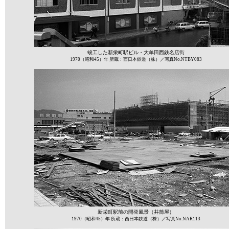
竣工した新栄町駅ビル・大牟田西鉄名店街
1970（昭和45）年 所蔵：西日本鉄道（株）／写真No.NTBY083
新栄町駅前の開発風景（井筒屋）
1970（昭和45）年 所蔵：西日本鉄道（株）／写真No.NAR113