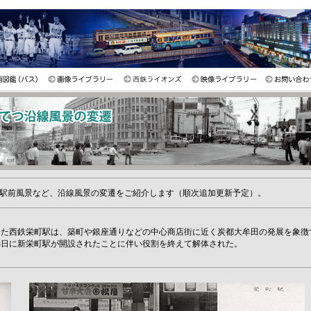
駅前風景など、沿線風景の変遷をご紹介します（順次追加更新予定）。
業した西鉄栄町駅は、築町や銀座通りなどの中心商店街に近く炭都大牟田の発展を象徴
28日に新栄町駅が開設されたことに伴い役割を終えて解体された。