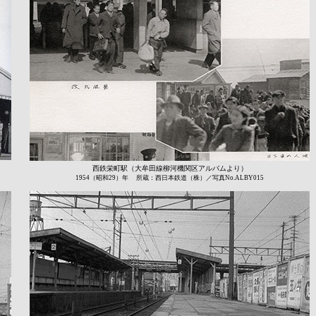
西鉄栄町駅（大牟田線柳河機関区アルバムより）
1954（昭和29）年 所蔵：西日本鉄道（株）／写真No.ALBY015