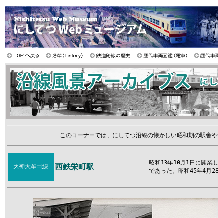
このコーナーでは、にしてつ沿線の懐かしい昭和期の駅舎や
昭和13年10月1日に開
西鉄栄町駅
天神大牟田線
であった。昭和45年4月