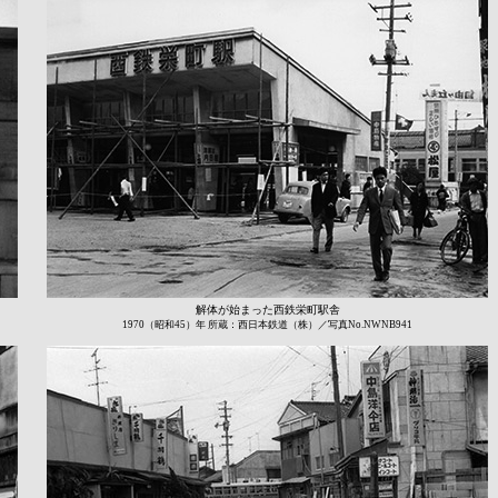
解体が始まった西鉄栄町駅舎
1970（昭和45）年 所蔵：西日本鉄道（株）／写真No.NWNB941