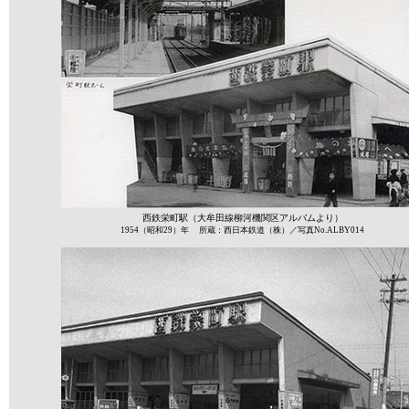
西鉄栄町駅（大牟田線柳河機関区アルバムより）
1954（昭和29）年 所蔵：西日本鉄道（株）／写真No.ALBY014