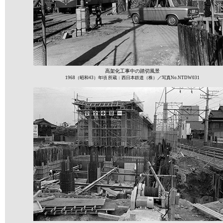
高架化工事中の踏切風景
1968（昭和43）年頃 所蔵：西日本鉄道（株）／写真No.NTDW031