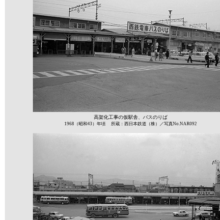
高架化工事の仮駅舎、バスのりば
1968（昭和43）年頃 所蔵：西日本鉄道（株）／写真No.NAR092