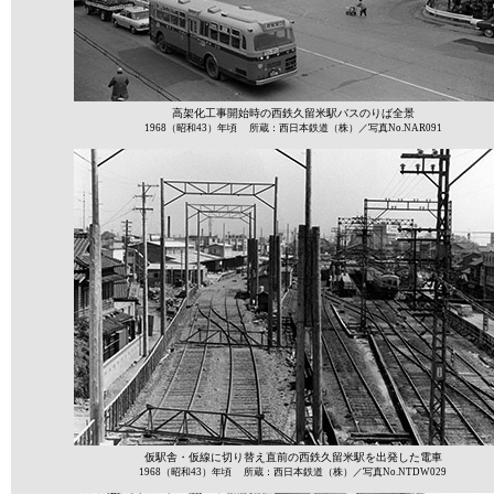
高架化工事開始時の西鉄久留米駅バスのりば全景
1968（昭和43）年頃 所蔵：西日本鉄道（株）／写真No.NAR091
仮駅舎・仮線に切り替え直前の西鉄久留米駅を出発した電車
1968（昭和43）年頃 所蔵：西日本鉄道（株）／写真No.NTDW029