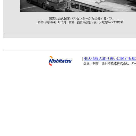
開業した久留米バスセンターから出発するバス
1969（昭和44）年10月 所蔵：西日本鉄道（株）／写真No.NTBR599
｜
個人情報の取り扱いに関する基
企画・制作 西日本鉄道株式会社 Copyright(C) 20