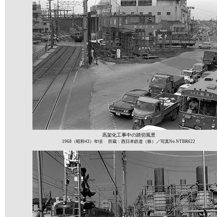
高架化工事中の踏切風景
1968（昭和43）年頃 所蔵：西日本鉄道（株）／写真No.NTBR622