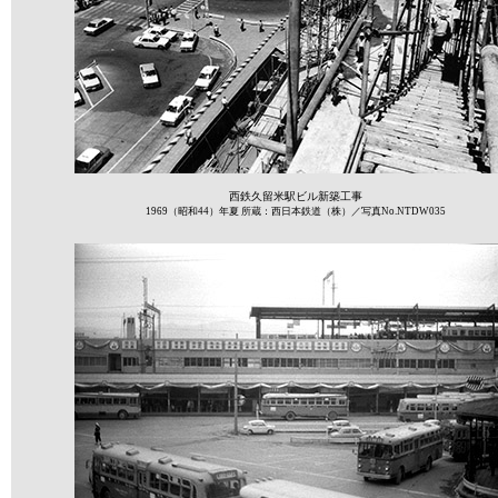
西鉄久留米駅ビル新築工事
1969（昭和44）年夏 所蔵：西日本鉄道（株）／写真No.NTDW035