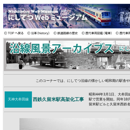
このコーナーでは、にしてつ沿線の懐かしい昭和期の駅舎や
昭和44年3月1日、大牟
西鉄久留米駅
高架化工事
天神大牟田線
駅で営業を開始。同年10
留米駅ビルと久留米西鉄