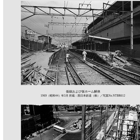
仮線および仮ホーム解体
1969（昭和44）年3月 所蔵：西日本鉄道（株）／写真No.NTBR612