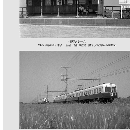
端間駅ホーム
1975（昭和50）年頃 所蔵：西日本鉄道（株）／写真No.NKR659