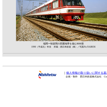
端間ー味坂間の田園地帯を進む8000形
1990（平成元）年頃 所蔵：西日本鉄道（株）／写真No.NAR036
｜
個人情報の取り扱いに関する基
企画・制作 西日本鉄道株式会社 Copyright(C) 20