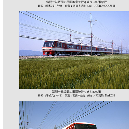
端間ー味坂間の田園地帯で行き違う1000形急行
1957（昭和32）年頃 所蔵：西日本鉄道（株）／写真No.NKR658
端間ー味坂間の田園地帯を進む8000形
1990（平成元）年頃 所蔵：西日本鉄道（株）／写真No.NAR039