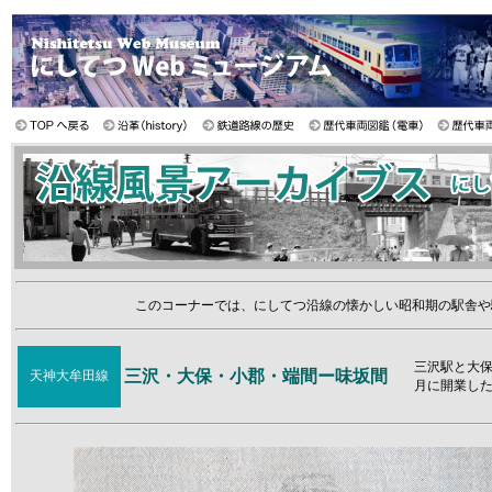
このコーナーでは、にしてつ沿線の懐かしい昭和期の駅舎や
三沢駅と大保
三沢・大保・小郡・端間ー味坂間
天神大牟田線
月に開業し