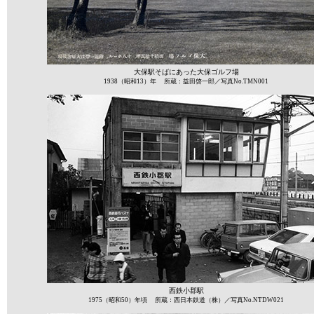
大保駅そばにあった大保ゴルフ場
1938（昭和13）年 所蔵：益田啓一郎／写真No.TMN001
西鉄小郡駅
1975（昭和50）年頃 所蔵：西日本鉄道（株）／写真No.NTDW021