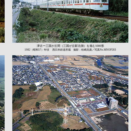
津古ー三国が丘間（三国が丘駅北側）を進む1000形
1982（昭和57）年頃 西日本鉄道所蔵 撮影：松嶋克廣／写真No.MNOP283