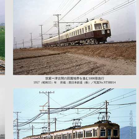
筑紫ー津古間の田園地帯を進む1000形急行
1957（昭和32）年 所蔵：西日本鉄道（株）／写真No.NTSR814