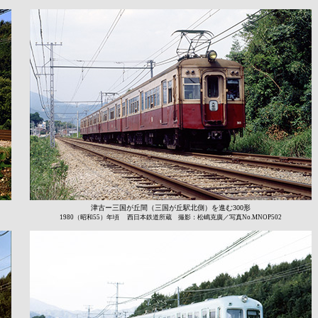
津古ー三国が丘間（三国が丘駅北側）を進む300形
1980（昭和55）年頃 西日本鉄道所蔵 撮影：松嶋克廣／写真No.MNOP502