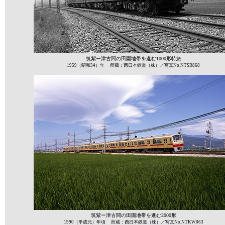
筑紫ー津古間の田園地帯を進む1000形特急
1959（昭和34）年 所蔵：西日本鉄道（株）／写真No.NTSR868
筑紫ー津古間の田園地帯を進む2000形
1990（平成元）年頃 所蔵：西日本鉄道（株）／写真No.NTKW063