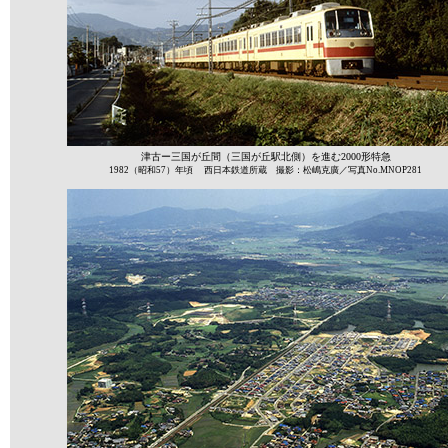
津古ー三国が丘間（三国が丘駅北側）を進む2000形特急
1982（昭和57）年頃 西日本鉄道所蔵 撮影：松嶋克廣／写真No.MNOP281