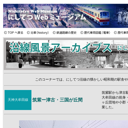
このコーナーでは、にしてつ沿線の懐かしい昭和期の駅舎や
筑紫駅から津古
大牟田線の前身・
筑紫ー津古・三国が丘間
天神大牟田線
ヶ丘団地や小郡・
業した。