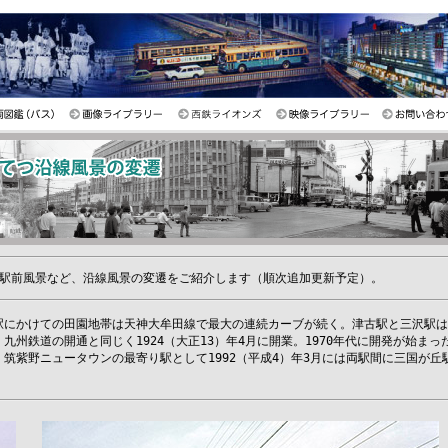
駅前風景など、沿線風景の変遷をご紹介します（順次追加更新予定）。
駅にかけての田園地帯は天神大牟田線で最大の連続カーブが続く。津古駅と三沢駅は
九州鉄道の開通と同じく1924（大正13）年4月に開業。1970年代に開発が始まっ
筑紫野ニュータウンの最寄り駅として1992（平成4）年3月には両駅間に三国が丘