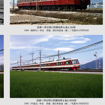
筑紫ー津古間の田園地帯を進む300形
1980（昭和55）年頃 所蔵：西日本鉄道（株）／写真No.NTBY663
筑紫ー津古間の田園地帯を進む8000形
1990（平成元）年頃 所蔵：西日本鉄道（株）
／写真No.NKDE032