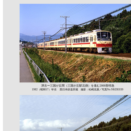
津古ー三国が丘間（三国が丘駅北側）を進む2000形特急
1982（昭和57）年頃 西日本鉄道所蔵 撮影：松嶋克廣／写真No.NKDE039