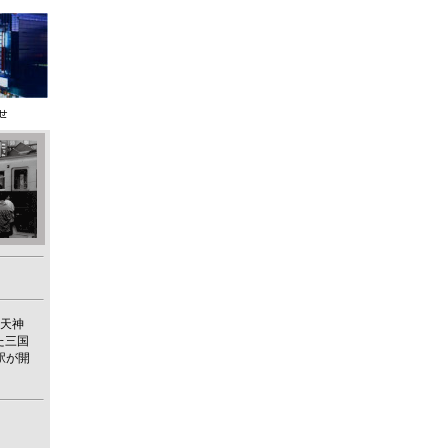
天神
た三国
駅が開