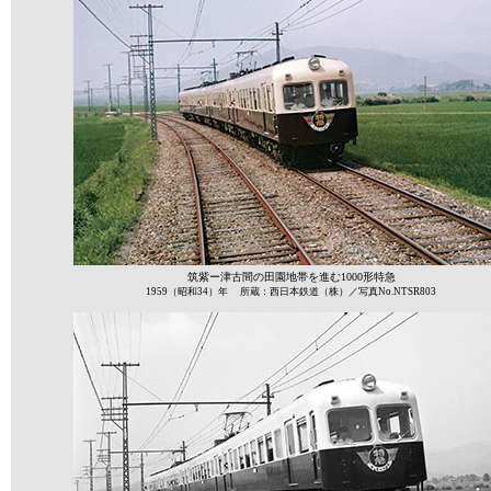
筑紫ー津古間の田園地帯を進む1000形特急
1959（昭和34）年 所蔵：西日本鉄道（株）／写真No.NTSR803