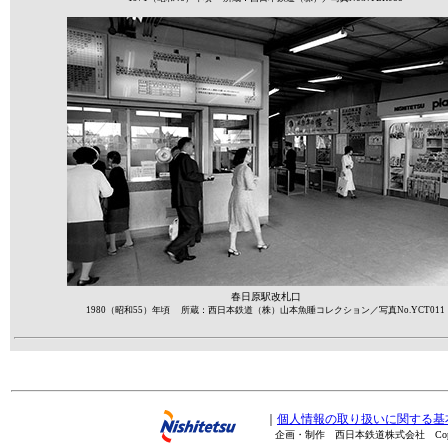
春日原駅改札口
1980（昭和55）年頃 所蔵：西日本鉄道（株）山本魚睡コレクション／写真No.YCT011
｜
個人情報の取り扱いに関する基
企画・制作 西日本鉄道株式会社 Copyright(C) 20