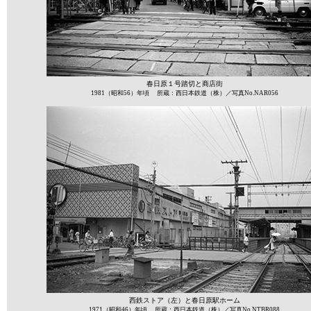
春日原１号踏切と商店街
1981（昭和56）年頃 所蔵：西日本鉄道（株）／写真No.NAR056
西鉄ストア（左）と春日原駅ホーム
1971（昭和46）年頃 所蔵：西日本鉄道（株）／写真No.NTBR088