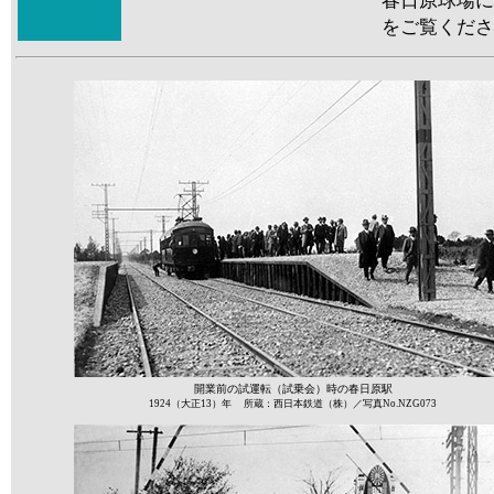
春日原球場に
をご覧くださ
開業前の試運転（試乗会）時の春日原駅
1924（大正13）年 所蔵：西日本鉄道（株）／写真No.NZG073