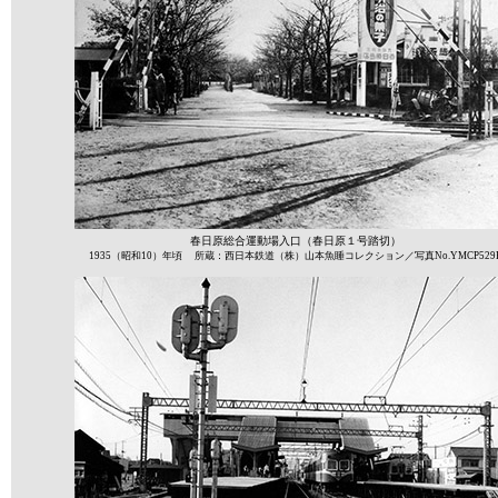
春日原総合運動場入口（春日原１号踏切）
1935（昭和10）年頃 所蔵：西日本鉄道（株）山本魚睡コレクション／写真No.YMCP529