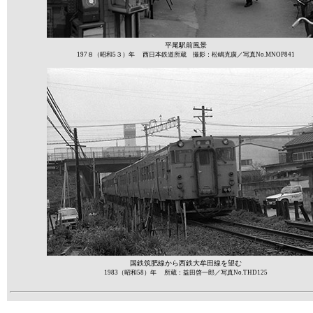
平尾駅前風景
197８（昭和5３）年 西日本鉄道所蔵 撮影：松嶋克廣／写真No.MNOP841
国鉄筑肥線から西鉄大牟田線を望む
1983（昭和58）年 所蔵：益田啓一郎／写真No.THD125