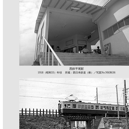
西鉄平尾駅
1958（昭和33）年頃 所蔵：西日本鉄道（株）／写真No.NKR636