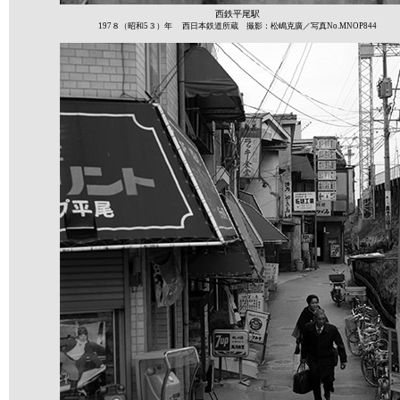
西鉄平尾駅
197８（昭和5３）年 西日本鉄道所蔵 撮影：松嶋克廣／写真No.MNOP844