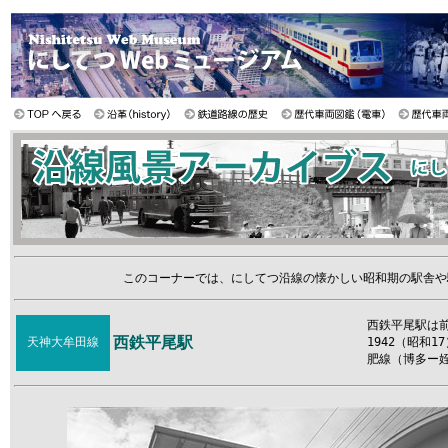
このコーナーでは、にしてつ沿線の懐かしい昭和期の駅舎や
西鉄平尾駅は前
西鉄平尾駅
天神大牟田線
1942（昭和
肥線（博多ー