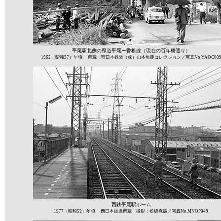
平尾駅北側の県道平尾ー香椎線（現在の百年橋通り）
1962（昭和37）年頃 所蔵：西日本鉄道（株）山本魚睡コレクション／写真No.YAOC00
西鉄平尾駅ホーム
1977（昭和52）年頃 西日本鉄道所蔵 撮影：松嶋克廣／写真No.MNOP049