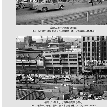
増築工事中の西鉄福岡駅
1969（昭和44）年頃 所蔵：西日本鉄道（株）／写真No.NOSM004
福岡ビル階上より西鉄福岡駅を望む
1971（昭和46）年頃 所蔵：西日本鉄道（株）／写真No.NOSM001