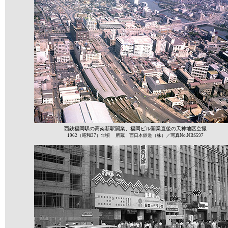
西鉄福岡駅の高架新駅開業、福岡ビル開業直後の天神地区空撮
1962（昭和37）年頃 所蔵：西日本鉄道（株）／写真No.NBS597