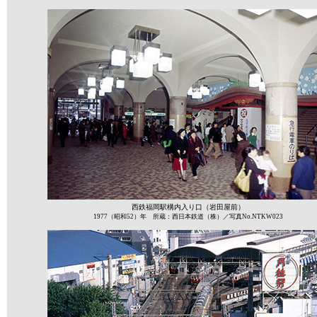
西鉄福岡駅構内入り口（岩田屋前）
1977（昭和52）年 所蔵：西日本鉄道（株）／写真No.NTKW023