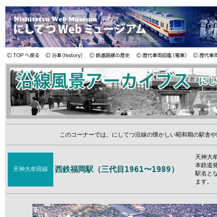
このコーナーでは、にしてつ沿線の懐かしい昭和期の駅舎や
天神大牟
本鉄道発
西鉄福岡駅（三代目1961〜1989）
天神大牟田線
駅名と
ます。