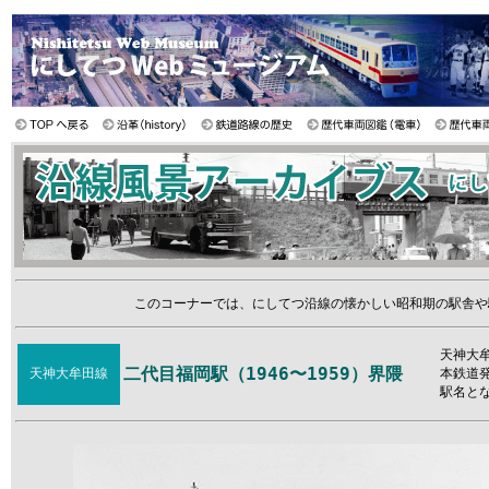
このコーナーでは、にしてつ沿線の懐かしい昭和期の駅舎や
天神大牟
二代目福岡駅（1946〜1959）界隈
天神大牟田線
本鉄道発
駅名と