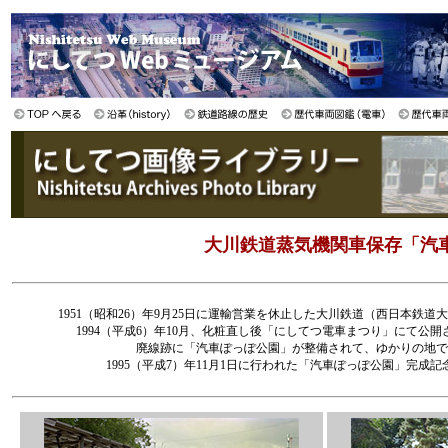
大川鉄道蒸気機関車保存「汽
1951（昭和26）年9月25日に運輸営業を休止した大川鉄道（西日本
1994（平成6）年10月、化粧直し後「にしてつ電車まつり」にて公
廃線跡に「汽車ぽっぽ公園」が整備されて、ゆかりの地で
1995（平成7）年11月1日に行われた「汽車ぽっぽ公園」完成