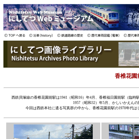
香椎花園前
西鉄貝塚線の香椎花園前駅は1941（昭和16）年4月、香椎福日園前駅（臨時
1957（昭和32）年5月、かしいかえ
今回は西鉄本社に遺る写真群の中から、香椎花園前駅の1970年代