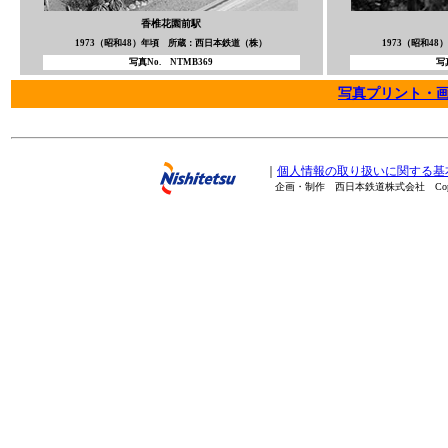
香椎花園前駅
1973（昭和48）年頃 所蔵：西日本鉄道（株）
1973（昭和4
写真No. NTMB369
写
写真プリント・
｜
個人情報の取り扱いに関する基
企画・制作 西日本鉄道株式会社 Copyright(C) 20