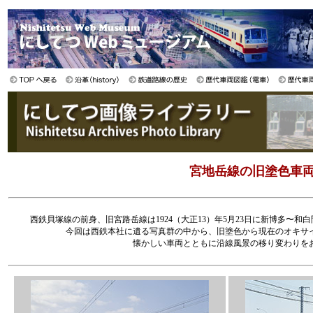
宮地岳線の旧塗色車両と
西鉄貝塚線の前身、旧宮路岳線は1924（大正13）年5月23日に新博多〜和
今回は西鉄本社に遺る写真群の中から、旧塗色から現在のオキサ
懐かしい車両とともに沿線風景の移り変わりを