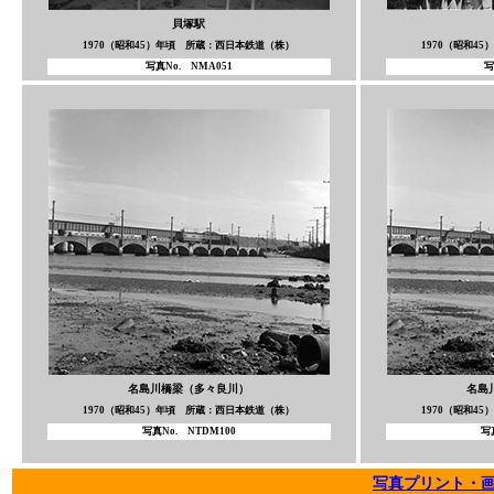
貝塚駅
1970（昭和45）年頃 所蔵：西日本鉄道（株）
1970（昭和4
写真No. NMA051
写
名島川橋梁（多々良川）
名島
1970（昭和45）年頃 所蔵：西日本鉄道（株）
1970（昭和4
写真No. NTDM100
写
写真プリント・