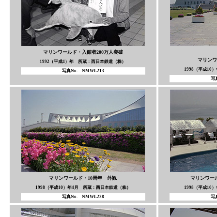
マリンワールド・入館者200万人突破
マリンワ
1992（平成4）年 所蔵：西日本鉄道（株）
1998（平成1
写真No. NMWL213
写真
マリンワールド・10周年 外観
マリンワー
1998（平成10）年4月 所蔵：西日本鉄道（株）
1998（平成1
写真No. NMWL228
写真