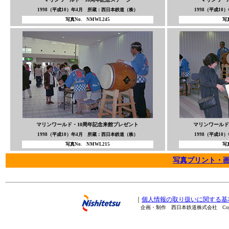
1998（平成10）年4月 所蔵：西日本鉄道（株）
1998（平成1
写真No. NMWL245
写真
マリンワールド・10周年記念来館プレゼント
マリンワールド
1998（平成10）年4月 所蔵：西日本鉄道（株）
1998（平成1
写真No. NMWL215
写真
写真プリント・
｜
個人情報の取り扱いに関する基
企画・制作 西日本鉄道株式会社 Copyright(C) 20