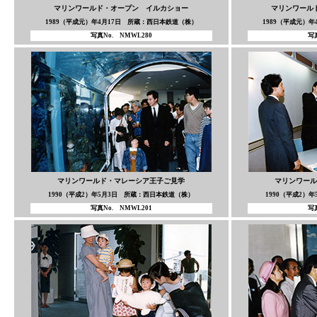
マリンワールド・オープン イルカショー
マリンワール
1989（平成元）年4月17日 所蔵：西日本鉄道（株）
1989（平成元）
写真No. NMWL280
写真
マリンワールド・マレーシア王子ご見学
マリンワール
1990（平成2）年5月3日 所蔵：西日本鉄道（株）
1990（平成2）
写真No. NMWL201
写真