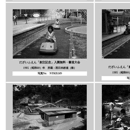
だざいふえん「創立記念」入園無料・書道大会
だざいふえん「
1985（昭和60）年 所蔵：西日本鉄道（株）
1985（昭和
写真No. NTKD249
写