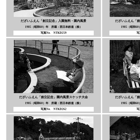
だざいふえん「創立記念」入園無料・園内風景
だざいふえん「創
1985（昭和60）年 所蔵：西日本鉄道（株）
1985（昭和
写真No. NTKD259
写
だざいふえん「創立記念」園内風景スケッチ大会
だざいふえん「創
1985（昭和60）年 所蔵：西日本鉄道（株）
1985（昭和
写真No. NTKD262
写