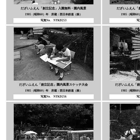
だざいふえん「創立記念」入園無料・園内風景
だざいふえん「
1985（昭和60）年 所蔵：西日本鉄道（株）
1985（昭和
写真No. NTKD253
写
だざいふえん「創立記念」園内風景スケッチ大会
だざいふえん「創
1985（昭和60）年 所蔵：西日本鉄道（株）
1985（昭和
写真No. NTKD256
写