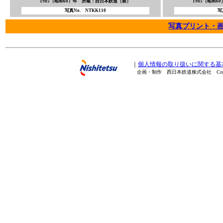
1985（昭和60）年 所蔵：西日本鉄道（株）
1985（昭和
写真No. NTKK110
写
写真プリント・
｜
個人情報の取り扱いに関する基
企画・制作 西日本鉄道株式会社 Copyright(C) 20