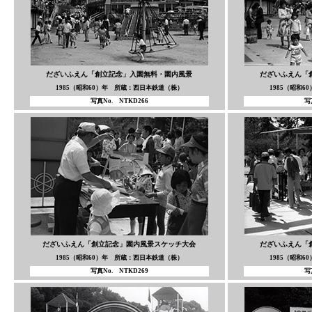
だざいふえん「創立記念」入園無料・園内風景
だざいふえん「
1985（昭和60）年 所蔵：西日本鉄道（株）
1985（昭和
写真No. NTKD266
写
だざいふえん「創立記念」園内風景スケッチ大会
だざいふえん「
1985（昭和60）年 所蔵：西日本鉄道（株）
1985（昭和
写真No. NTKD269
写