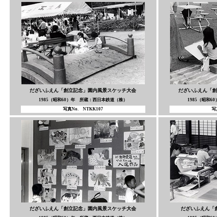
だざいふえん「創立記念」園内風景スケッチ大会
だざいふえん「創
1985（昭和60）年 所蔵：西日本鉄道（株）
1985（昭和
写真No. NTKK107
写
だざいふえん「創立記念」園内風景スケッチ大会
だざいふえん「