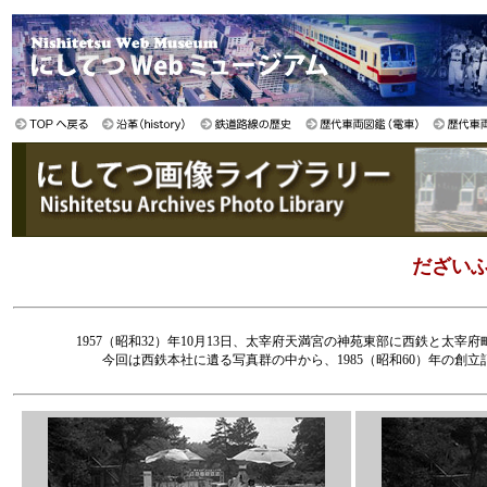
だざいふ
1957（昭和32）年10月13日、太宰府天満宮の神苑東部に西鉄と
今回は西鉄本社に遺る写真群の中から、1985（昭和60）年の