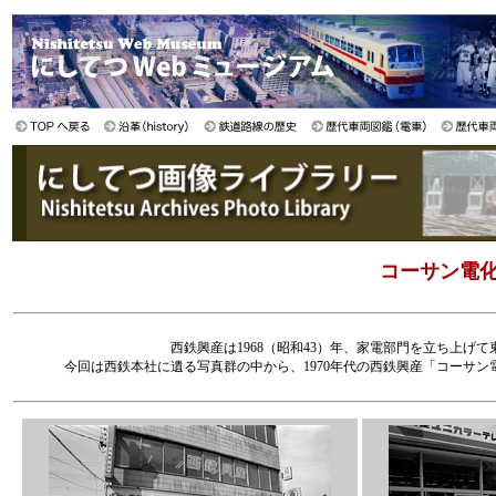
コーサン電化
西鉄興産は1968（昭和43）年、家電部門を立ち上
今回は西鉄本社に遺る写真群の中から、1970年代の西鉄興産「コーサ