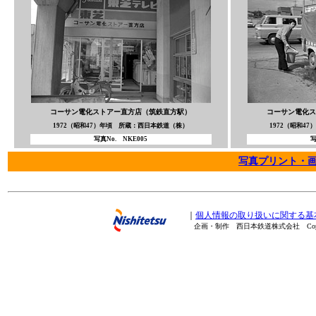
コーサン電化ストアー直方店（筑鉄直方駅）
コーサン電化ス
1972（昭和47）年頃 所蔵：西日本鉄道（株）
1972（昭和4
写真No. NKE005
写
写真プリント・
｜
個人情報の取り扱いに関する基
企画・制作 西日本鉄道株式会社 Copyright(C) 20