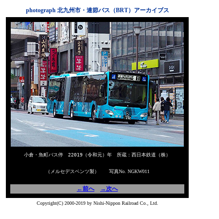
photograph 北九州市・連節バス（BRT）アーカイブス
小倉・魚町バス停 22019（令和元）年 所蔵：西日本鉄道（株）
（メルセデスベンツ製） 写真No. NGKW011
←前へ
→次へ
Copyright(C) 2000-2019 by Nishi-Nippon Railroad Co., Ltd.