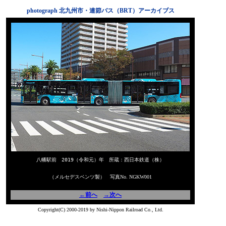
photograph 北九州市・連節バス（BRT）アーカイブス
八幡駅前 2019（令和元）年 所蔵：西日本鉄道（株）
（メルセデスベンツ製） 写真No. NGKW001
←前へ
→次へ
Copyright(C) 2000-2019 by Nishi-Nippon Railroad Co., Ltd.