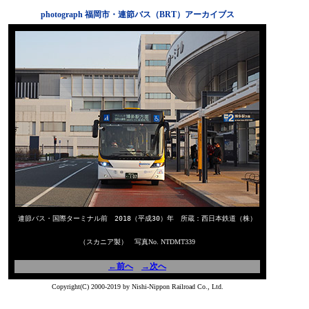
photograph 福岡市・連節バス（BRT）アーカイブス
連節バス・国際ターミナル前 2018（平成30）年 所蔵：西日本鉄道（株）
（スカニア製） 写真No. NTDMT339
←前へ
→次へ
Copyright(C) 2000-2019 by Nishi-Nippon Railroad Co., Ltd.