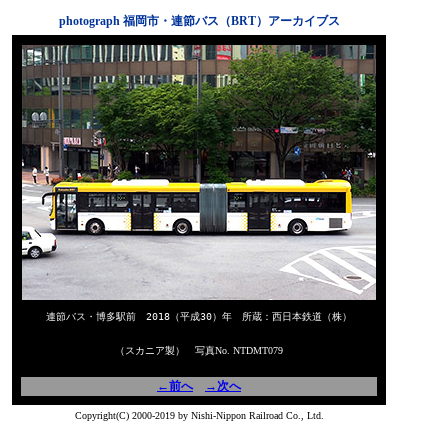
photograph 福岡市・連節バス（BRT）アーカイブス
連節バス・博多駅前 2018（平成30）年 所蔵：西日本鉄道（株）
（スカニア製） 写真No. NTDMT079
←前へ
→次へ
Copyright(C) 2000-2019 by Nishi-Nippon Railroad Co., Ltd.