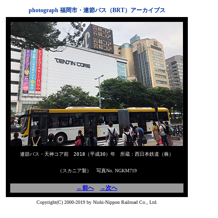
photograph 福岡市・連節バス（BRT）アーカイブス
連節バス・天神コア前 2018（平成30）年 所蔵：西日本鉄道（株）
（スカニア製） 写真No. NGKM719
←前へ
→次へ
Copyright(C) 2000-2019 by Nishi-Nippon Railroad Co., Ltd.