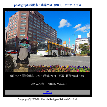
photograph 福岡市・連節バス（BRT）アーカイブス
連節バス・天神交差点 2017（平成29）年 所蔵：西日本鉄道（株）
（スカニア製） 写真No. NGKL014
→次へ
Copyright(C) 2000-2019 by Nishi-Nippon Railroad Co., Ltd.