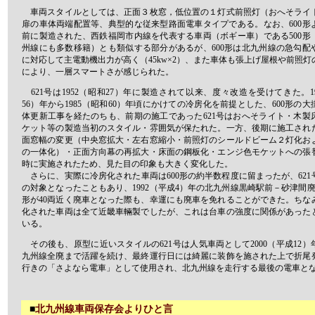
車両スタイルとしては、正面３枚窓，低位置の１灯式前照灯（おへそライ
扉の車体両端配置等、典型的な従来型路面電車タイプである。なお、600形
前に製造された、西鉄福岡市内線を代表する車両（ボギー車）である500形
州線にも多数移籍）とも類似する部分があるが、600形は北九州線の急勾配
に対応して主電動機出力が高く（45kw×2）、また車体も張上げ屋根や前照灯
により、一層スマートさが感じられた。
621号は1952（昭和27）年に製造されて以来、度々改造を受けてきた。1
56）年から1985（昭和60）年頃にかけての冷房化を前提とした、600形の
体更新工事を経たのちも、前期の施工であった621号はおへそライト・木製
ケット等の製造当初のスタイル・雰囲気が保たれた。一方、後期に施工され
面窓幅の変更（中央窓拡大・左右窓縮小・前照灯のシールドビーム２灯化お
の一体化）・正面方向幕の再拡大・床面の鋼板化・エンジ色モケットへの張
時に実施されたため、見た目の印象も大きく変化した。
さらに、実際に冷房化された車両は600形の約半数程度に留まったが、621
の対象となったこともあり、1992（平成4）年の北九州線黒崎駅前－砂津間廃
形が40両近く廃車となった際も、幸運にも廃車を免れることができた。ちな
化された車両は全て近畿車輛製でしたが、これは台車の強度に関係があった
いる。
その後も、原型に近いスタイルの621号は人気車両として2000（平成12）
九州線全廃まで活躍を続け、最終運行日には綺麗に装飾を施された上で折尾
行きの「さよなら電車」として使用され、北九州線を走行する最後の電車と
■
北九州線車両保存会よりひと言