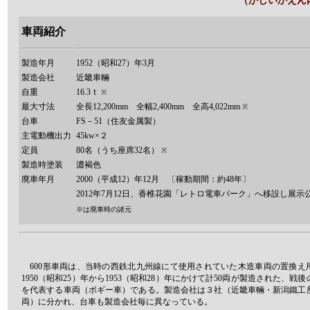
（かしいかえん
車両紹介
製造年月
1952（昭和27）年3月
製造会社
近畿車輛
自重
16.3ｔ
※
最大寸法
全長12,200mm 全幅2,400mm 全高4,022mm
※
台車
FS－51（住友金属製）
主電動機出力
45kw×２
定員
80名（うち座席32名）
※
製造時塗装
濃褐色
廃車年月
2000（平成12）年12月 〔稼動期間：約48年〕
2012年7月12日、香椎花園「レトロ電車パーク」へ移設し展示
※は廃車時の諸元
600形車両は、当時の西鉄北九州線にて使用されていた木造車両の置換え
1950（昭和25）年から1953（昭和28）年にかけて計50両が製造された、戦
を代表する車両（ボギー車）である。製造会社は３社（近畿車輛・新潟鐵工
両）に分かれ、台車も製造会社毎に異なっている。