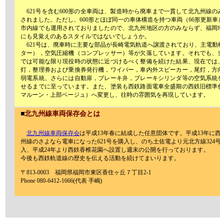
621号を含む600形の全車両は、製造時から廃車まで一貫して北九州線の
されました。ただし、600形とほぼ同一の車体構造を持つ車両（66形更新車
市内線でも運用されておりましたので、北九州地区の方のみならず、福岡
にも見覚えのあるスタイルではないでしょうか。
621号は、廃車時に主要な部品が長崎電気軌道へ譲渡されており、主電動
ター），空気圧縮機（コンプレッサー）等が欠落しています。それでも、
では可能な限り現役時の状態に近づけるべく整備を続けた結果、現在では
灯，整理券および乗換券発行機，ワイパー，車内外スピーカー，尾灯，方
弱電系統、さらには自動扉，ブレーキ弁，ブレーキシリンダ等の空気系統
せるまでに至っています。また、塗装も西鉄路面電車全盛期の西鉄旧標準
マルーン・上部ベージュ）へ変更し、往時の雰囲気を再現しています。
■
北九州線車両保存会とは
北九州線車両保存会
は平成13年春に結成した任意団体です。平成13年に
州線のさよなら電車になった621号を購入し、のち土佐電より元北方線324
入、平成24年より西鉄香椎花園へ設置し週末の公開を行っております。
今後も西鉄軌道線の歴史を伝える活動を続けてまいります。
〒813-0003 福岡県福岡市東区香住ヶ丘７丁目2-1
Phone 080-6412-1666(代表 手嶋)