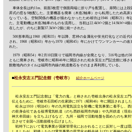
車体全長は約11m、前面3枚窓で側面両端に折り戸を配置し、扉間には上段
昇式の窓を9枚配した。主要機器を廃車（木造2軸車）から転用したため高床
なっている。空制関係の機器が揃わなかったため竣功は1946（昭和21）年
た。主電動機は木造2軸車のものを流用し、当初は22.4kW×2個と14.9kW×4
在したが、のちに新製37.3kW×2個に統一された。
500形車両は1960（昭和35）年以降、窓枠の金属化や蛍光灯化などの近代
され、1968（昭和43）年から1970（昭和45）年にかけてワンマンカーへの
れた。
1979（昭和54）年2月10日限りで福岡市内線が全廃となり、516号は他の5
ともに廃車され、壱岐市に昭和46年に開設された松永安左エ門記念館に移さ
館敷地内のタイルは福岡市内線の軌道敷石をそのまま再利用している。
■
松永安左エ門記念館（壱岐市）
紹介ホームページ
松永安左エ門記念館は「電力の鬼」と称された壱岐出身の松永安左エ門
伝えるために、壱岐市石田町の生家跡に1971（昭和46）年に開設されまし
松永は1910（明治43）年の九州電気設立を契機に電気事業に着手し、西
の前身会社である福博電気軌道（のち西鉄福岡市内線）や九州鉄道（現在
神大牟田線）を立ち上げるなど、九州・福岡で活動地盤を固めたのち東邦
立させて全国へ活動規模を広げました。
戦時下において電気事業が国家管理化におかれることに反対し一度は隠
しましたが、戦後ふたたび電気事業の民営化や料金値上げなど再編の中心