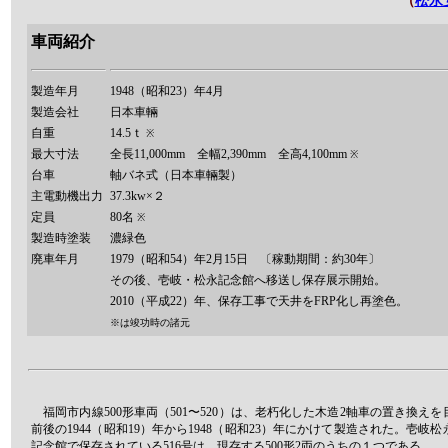
（
松永
車両紹介
製造年月
1948（昭和23）年4月
製造会社
日本車輛
自重
14.5ｔ
※
最大寸法
全長11,000mm 全幅2,390mm 全高4,100mm
※
台車
軸バネ式（日本車輛製）
主電動機出力
37.3kw×２
定員
80名
※
製造時塗装
濃緑色
廃車年月
1979（昭和54）年2月15日 〔稼動期間：約30年〕
その後、壱岐・松永記念館へ移送し保存展示開始。
2010（平成22）年、保存工事で天井をFRP化し再塗色。
※は竣功時の諸元
福岡市内線500形車両（501〜520）は、老朽化した木造2軸車の置き換え
前後の1944（昭和19）年から1948（昭和23）年にかけて製造された。壱岐
記念館で保存されている516号は、現存する500形2両のうちの１つである。