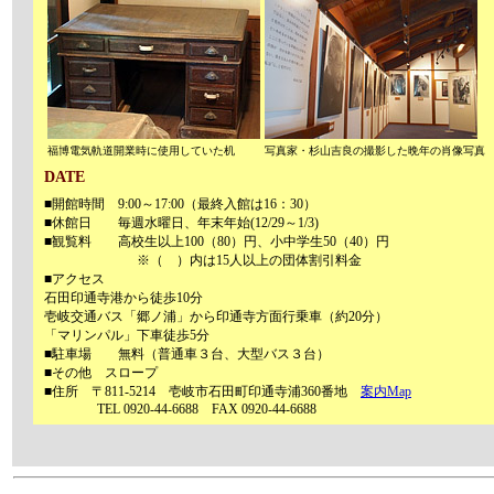
福博電気軌道開業時に使用していた机
写真家・杉山吉良の撮影した晩年の肖像写真
DATE
■開館時間 9:00～17:00（最終入館は16：30）
■休館日 毎週水曜日、年末年始(12/29～1/3)
■観覧料 高校生以上100（80）円、小中学生50（40）円
※（ ）内は15人以上の団体割引料金
■アクセス
石田印通寺港から徒歩10分
壱岐交通バス「郷ノ浦」から印通寺方面行乗車（約20分）
「マリンパル」下車徒歩5分
■駐車場 無料（普通車３台、大型バス３台）
■その他 スロープ
■住所 〒811-5214 壱岐市石田町印通寺浦360番地
案内Map
TEL 0920-44-6688 FAX 0920-44-6688