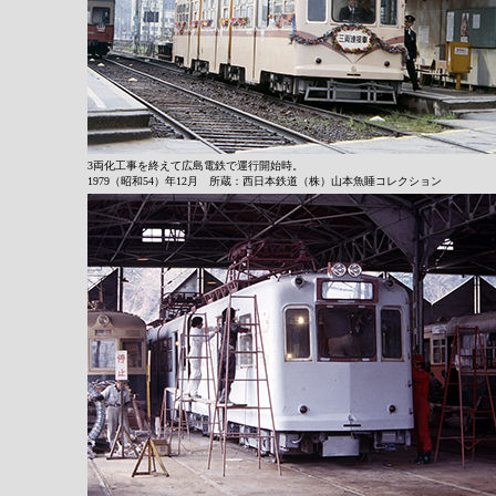
3両化工事を終えて広島電鉄で運行開始時。
1979（昭和54）年12月 所蔵：西日本鉄道（株）
山本魚睡コレクション