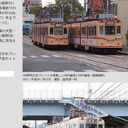
（昭和51）
島電鉄での
工事が行われ
57）年まで
なった。
幕の大型・
（昭和58）
両に充当さ
行されてい
業予定のミャ
100周年記念プレートを搭載した3002編成と3007編成（猿猴橋町）
2012（平成24）年12月 撮影：益田啓一郎