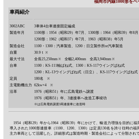
福岡市内線1000形を
車両紹介
3002ABC
3車体4台車連接固定編成
製造年月
1100形：1954（昭和29）年7月、1300形：
1964（昭和39）年8月
1200形：1962（昭和37）年7月、1963（昭和38）年5月
製造会社
1100・1300：汽車製造、1200：日立製作所or汽車製造
自重
30.9ｔ
※
最大寸法
全長25,250mm
全幅2,400mm 全高3,940mm
※
※
台車
1100：KS-111軸ばね式、1300：KS-117ウイングばね式
1200：KL-13ウイングばね式（日立）、KS-117ウイングばね
定員
180名
※
主電動機出力
62kw×4
※
沿革
1976（昭和51）年に広島電鉄へ譲渡
1976（昭和51）年、3連接車へ改造工事竣功
※は広島電鉄譲渡3両連接車に改造時
1954（昭和29）年から1964（昭和39）年にかけて、輸送力増強を目的に
導入された1000形連接車（1100、1200、1300）は定員130名を誇り往時の
主力車両として活躍した。詳細形式は製造時期・製造会社によって分類され