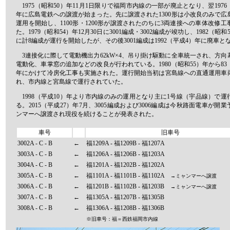
1975（昭和50）年11月1日限りで福岡市内線の一部が廃止となり、翌1976
年に広島電鉄への譲渡が始まった。先に譲渡された1300形は小改良のみで広
運用を開始し、1100形・1200形が譲渡されたのちに3両連接への車体改修
た。1979（昭和54）年12月30日に3001編成・3002編成が竣功し、1982（昭和
に計8編成が運行を開始したが、その後3001編成は1992（平成4）年に廃車と
3連接化に際して電動機出力62kW×4、吊り掛け駆動に全車統一され、方向
電動化、車掌窓の追加などの改良が行われている。1980（昭和55）年から83
年にかけて冷房化工事も実施された。運行開始当初は宮島線への直通運用車
れ、市内線と宮島線で運行されていた。
1998（平成10）年より市内線のみの運用となり主に1号線（宇品線）で運
る。2015（平成27）年7月、3005編成および3006編成は今秋路面電車が開
ンマーへ譲渡され現役を続けることが発表された。
車号
旧車号
3002A - C - B
←
福1209A - 福1209B - 福1207A
3003A - C - B
←
福1206A - 福1206B - 福1203A
3004A - C - B
←
福1201A - 福1202B - 福1202A
3005A - C - B
←
福1101A - 福1101B - 福1102A
→ミャンマーへ譲渡
3006A - C - B
←
福1201B - 福1102B - 福1203B
→ミャンマーへ譲渡
3007A - C - B
←
福1305A - 福1207B - 福1305B
3008A - C - B
←
福1306A - 福1208B - 福1306B
※旧車号：福＝西鉄福岡市内線