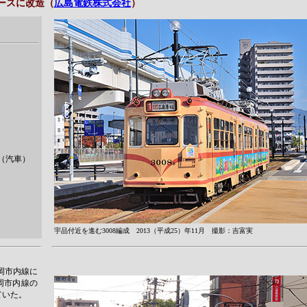
ベースに改造（
広島電鉄株式会社
）
式（汽車）
宇品付近を進む3008編成 2013（平成25）年11月 撮影：吉富実
福岡市内線に
福岡市内線の
ていた。