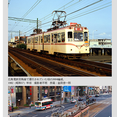
広島電鉄宮島線で運行されていた頃の3004編成。
1982（昭和57）年頃 撮影者不明 所蔵：益田啓一郎