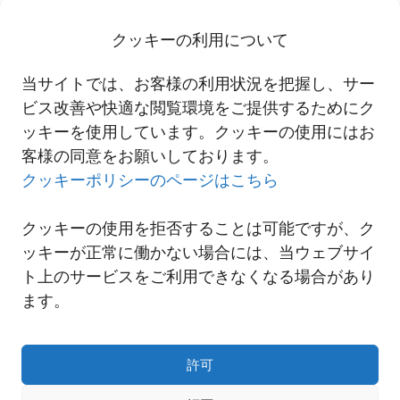
フォワーダーとしては初めて、物流事業会社に与
えられた3制度全てを取得しました。これらの認定
クッキーの利用について
取得を通じて、物流におけるセキュリティ確保と
当サイトでは、お客様の利用状況を把握し、サー
円滑化の両立、サプライチェーンを通じた法令遵
ビス改善や快適な閲覧環境をご提供するためにク
守の体制を確立しています。
ッキーを使用しています。クッキーの使用にはお
客様の同意をお願いしております。
クッキーポリシーのページはこちら
クッキーの使用を拒否することは可能ですが、ク
ッキーが正常に働かない場合には、当ウェブサイ
ト上のサービスをご利用できなくなる場合があり
ます。
許可