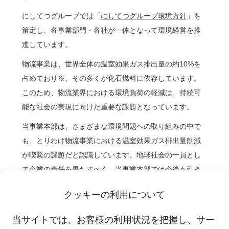
にしてつグループでは「
にしてつグループ環境方針
」を
策定し、各事業部門・各社が一体となって環境経営を推
進しています。
物流事業は、世界全体の温室効果ガス排出量の約10%を
占めており※、その多くが化石燃料に依存しています。
このため、物流業界における環境負荷の軽減は、持続可
能な社会の実現に向けた重要な課題となっています。
当事業本部は、さまざまな環境問題への取り組みの中で
も、とりわけ物流事業における温室効果ガス排出量削減
が喫緊の課題だと認識しています。地球社会の一員とし
て企業の責任を果たすべく、当事業本部では今後も引き
続き温室効果ガス排出量削減をはじめとした取り組みを
クッキーの利用について
推進して、ステークホルダーの皆さまと協力しながら、
気候変動の抑止や循環型社会の形成に貢献していきま
当サイトでは、お客様の利用状況を把握し、サー
す。