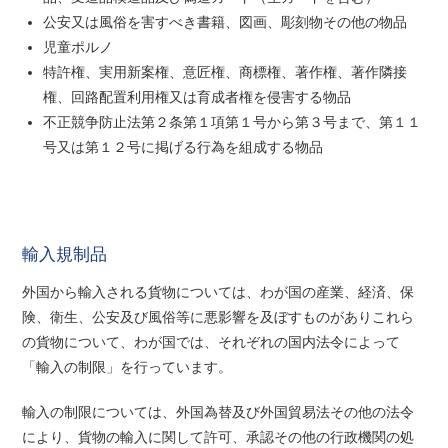
公安又は風俗を害すべき書籍、図画、彫刻物その他の物品
児童ポルノ
特許権、実用新案権、意匠権、商標権、著作権、著作隣接
権、回路配置利用権又は育成者権を侵害する物品
不正競争防止法第２条第１項第１号から第３号まで、第１１
号又は第１２号に掲げる行為を組成する物品
輸入規制品
外国から輸入される貨物については、わが国の産業、経済、保
険、衛生、公安及び風俗等に悪影響を及ぼすものがありこれら
の貨物について、わが国では、それぞれの国内法令によって
「輸入の制限」を行っています。
輸入の制限については、外国為替及び外国貿易法その他の法令
により、貨物の輸入に関して許可、承認その他の行政機関の処