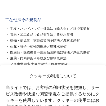
主な他法令の規制品
毛皮・ハンドバッグ
⇒外為法（輸入令）
／経済産業省
青果・加工食品
⇒食品衛生法
／農林水産省
動物・病原体
⇒家畜伝染病予防法
／農林水産省
生花・種子
⇒植物防疫法
／農林水産省
医薬品・医療機器
⇒医薬品医療機器等法
／厚生労働省
麻薬・向精神薬
⇒毒物及び劇物取締法
／厚生労働省 大麻取締法／厚生労働省
化学品
⇒化審法 等
／厚生労働省
クッキーの利用について
当サイトでは、お客様の利用状況を把握し、サー
ビス改善や快適な閲覧環境をご提供するためにク
ッキーを使用しています。クッキーの使用にはお