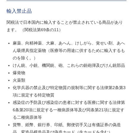
輸入禁止品
関税法で日本国内に輸入することが禁止されている商品があり
ます。 （関税法第69条の11）
麻薬、向精神薬、大麻、あへん、けしがら、覚せい剤、あへ
ん吸煙具指定薬物（医療等の用途に供するために輸入するも
のを除く。）
けん銃、小銃、機関銃、砲、これらの銃砲弾及びけん銃部品
爆発物
火薬類
化学兵器の禁止及び特定物質の規制等に関する法律第2条第3
項に規定する特定物質
感染症の予防及び感染症の患者に対する医療に関する法律第
6条第20項に規定する一種病原体等及び同条第21項に規定す
る二種病原体等
貨幣、紙幣、銀行券、印紙、郵便切手又は有価証券の偽造
品、変造品模造品及び偽造カード（生カードを含む）