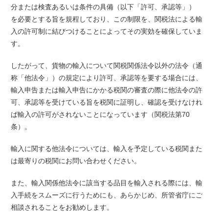
分または検査あるいは条件の具備（以下「許可、承認等」）
を必要とする旨を規程しており、この制限を、関税法による輸
入の許可制に結びつけることによってその実効を確保していま
す。
したがって、貨物の輸入について関税関係法令以外の法令（通
称「他法令」）の規定により許可、承認等を要する場合には、
輸入申告または輸入申告にかかる税関の審査の際に他法令の許
可、承認等を受けている旨を税関に証明し、確認を受けなけれ
ば輸入の許可がされないことになっています（関税法第70
条）。
輸入に関する他法令については、輸入を予定している税関また
は最寄りの税関にお問い合わせください。
また、輸入関係他法令に該当する品目を輸入される際には、輸
入手続をスムーズに行うためにも、あらかじめ、所管省庁にご
相談されることをお勧めします。