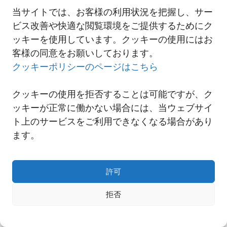
2024-11-28 重慶支店の移転のご案内
当サイトでは、お客様の利用状況を把握し、サー
ビス改善や快適な閲覧環境をご提供するためにク
ッキーを使用しています。クッキーの使用にはお
一覧へ
客様の同意をお願いしております。
クッキーポリシーのページはこちら
クッキーの使用を拒否することは可能ですが、ク
ッキーが正常に働かない場合には、当ウェブサイ
ト上のサービスをご利用できなくなる場合があり
ます。
許可
拒否
Copyright© NNR GLOBAL LOGISTICS A Div.of Nishi-Nippon Railroad Co.,Ltd.