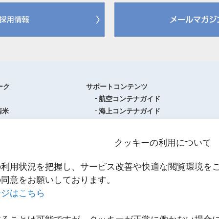
ーク
サポートコンテンツ
航空コンテナガイド
南米
海上コンテナガイド
ロッパ
書類フォーマットダウンロード
圏
単位換算ツール
クッキーの利用について
ア・オセアニア
物流関係用語集（一覧・詳細）
アジア
港・空港・都市コード
の利用状況を把握し、サービス改善や快適な閲覧環境を
スティクスセンター一覧
インコタームズ
の同意をお願いしております。
約款・掲示事項
ージはこちら
NNR PowerNET
お問い合わせ
輸送