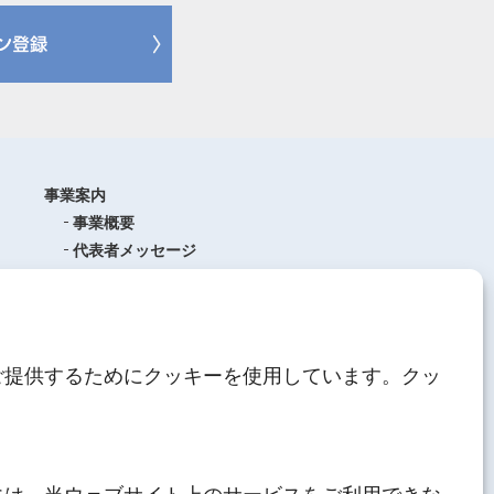
事業案内
事業概要
代表者メッセージ
沿革
品質管理
ISO9001
(品質マネジメントシステム)
ご提供するためにクッキーを使用しています。クッ
AEO制度について
中期経営計画
人材育成
にしてつグループ
サステナブル経営