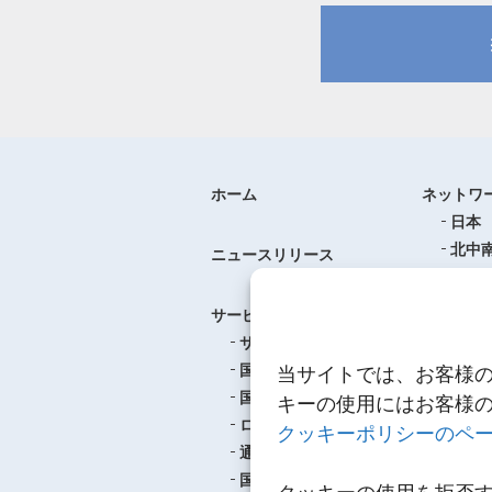
ホーム
ネットワ
日本
北中
ニュースリリース
ヨー
中華
サービス
アジ
サービスのご案内
東南
国際航空貨物輸送
当サイトでは、お客様
ロジ
国際海上貨物輸送
キーの使用にはお客様
ロジスティクス
クッキーポリシーのペ
事例紹介
通関
航空
国内輸送・梱包