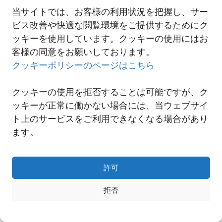
2023-09-07 ANA 「SAF Flight Initiative」プログラムに参画
当サイトでは、お客様の利用状況を把握し、サー
ビス改善や快適な閲覧環境をご提供するためにク
ッキーを使用しています。クッキーの使用にはお
一覧へ
客様の同意をお願いしております。
クッキーポリシーのページはこちら
クッキーの使用を拒否することは可能ですが、ク
ッキーが正常に働かない場合には、当ウェブサイ
ト上のサービスをご利用できなくなる場合があり
ます。
許可
拒否
Copyright© NNR GLOBAL LOGISTICS A Div.of Nishi-Nippon Railroad Co.,Ltd.