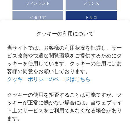
フィンランド
フランス
イタリア
トルコ
クッキーの利用について
支店･営業所名
当サイトでは、お客様の利用状況を把握し、サー
イスタンブール駐在事務所
ビス改善や快適な閲覧環境をご提供するためにク
YENİBOSNA MERKEZ MAH. CEMAL ULUSOY CAD. NO: 3
34197 BAHÇELİEVLER/ İSTANBUL. TURKİYE
ッキーを使用しています。クッキーの使用にはお
客様の同意をお願いしております。
–
クッキーポリシーのページはこちら
クッキーの使用を拒否することは可能ですが、ク
ッキーが正常に働かない場合には、当ウェブサイ
ト上のサービスをご利用できなくなる場合があり
ます。